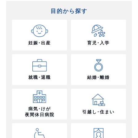
目的から探す
妊娠･出産
育児･入学
就職･退職
結婚･離婚
病気･けが
引越し･住まい
夜間休日病院