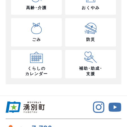
高齢･介護
おくやみ
ごみ
防災
くらしの
補助･助成･
カレンダー
支援