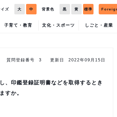
サイズ
大
中
背景色
黒
黄
標準
Foreig
子育て・教育
文化・スポーツ
しごと・産業
質問登録番号
3
更新日
2022年09月15日
し、印鑑登録証明書などを取得するとき
ますか。