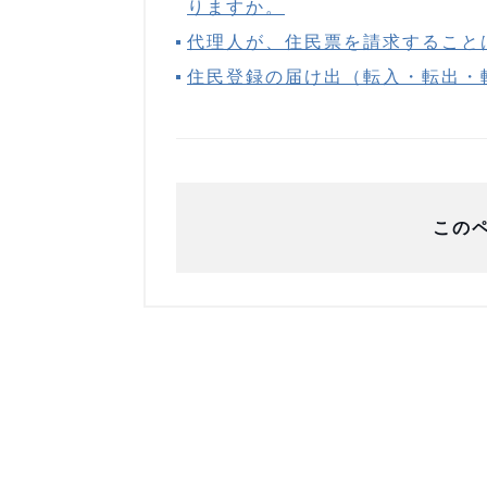
りますか。
代理人が、住民票を請求すること
住民登録の届け出（転入・転出・
この