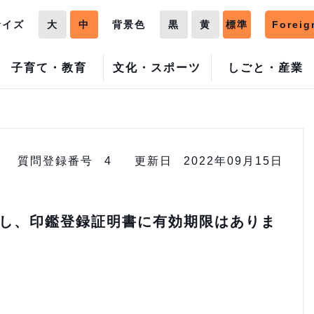
サイズ
大
中
背景色
黒
黄
標準
Foreig
子育て・教育
文化・スポーツ
しごと・産業
質問登録番号
4
更新日
2022年09月15日
し、印鑑登録証明書に有効期限はありま