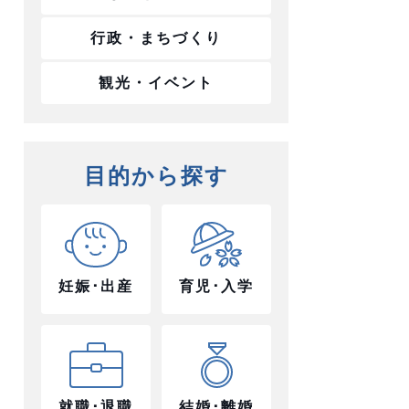
行政・まちづくり
観光・イベント
目的から探す
妊娠･出産
育児･入学
就職･退職
結婚･離婚