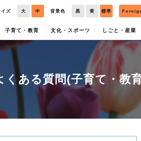
サイズ
大
中
背景色
黒
黄
標準
Foreig
子育て・教育
文化・スポーツ
しごと・産業
よくある質問(子育て・教育