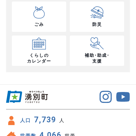
ごみ
防災
くらしの
補助･助成･
カレンダー
支援
7,739
人口
人
4,066
世帯数
世帯