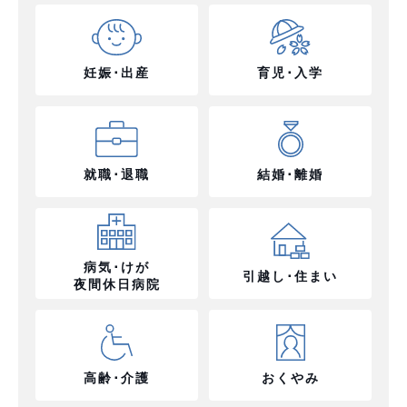
妊娠･出産
育児･入学
就職･退職
結婚･離婚
病気･けが
引越し･住まい
夜間休日病院
高齢･介護
おくやみ