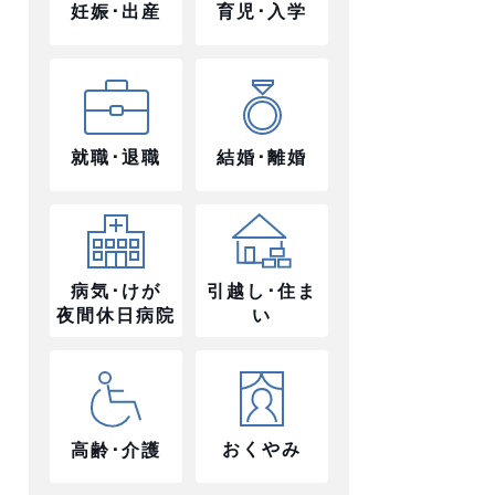
妊娠･出産
育児･入学
就職･退職
結婚･離婚
病気･けが
引越し･住ま
夜間休日病院
い
おくやみ
高齢･介護