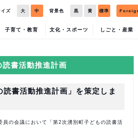
サイズ
大
中
背景色
黒
黄
標準
Foreig
子育て・教育
文化・スポーツ
しごと・産業
の読書活動推進計画
の読書活動推進計画」を策定しま
委員の会議において「第2次湧別町子どもの読書活