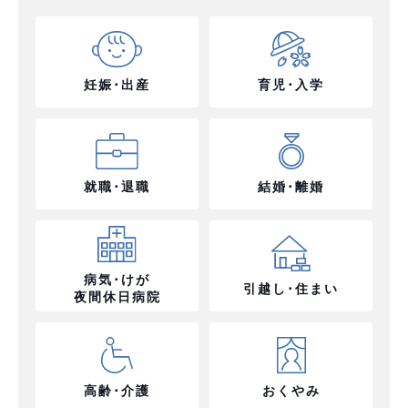
妊娠･出産
育児･入学
就職･退職
結婚･離婚
病気･けが
引越し･住まい
夜間休日病院
高齢･介護
おくやみ