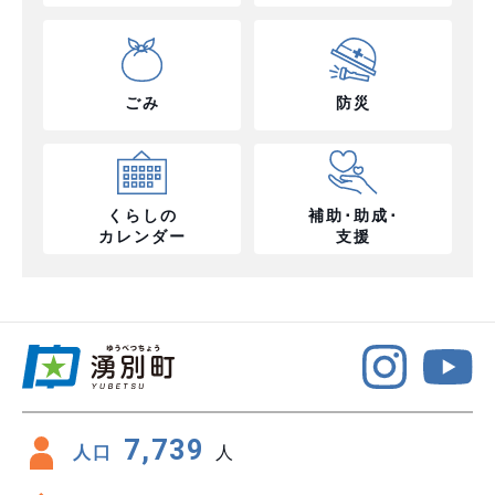
ごみ
防災
くらしの
補助･助成･
カレンダー
支援
7,739
人口
人