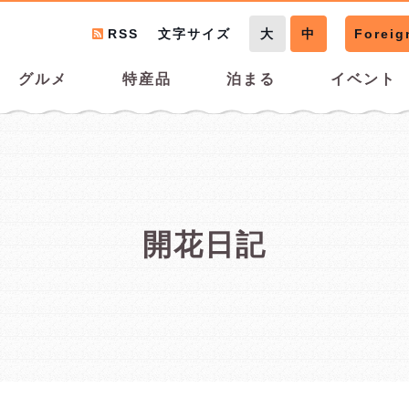
RSS
文字サイズ
大
中
Foreig
グルメ
特産品
泊まる
イベント
開花日記