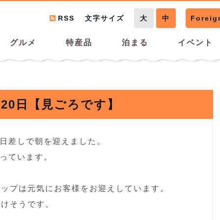
RSS
文字サイズ
大
中
Foreig
グルメ
特産品
泊まる
イベント
5月20日【見ごろです】
い日差しで朝を迎えました。
なっています。
リップは元気にお客様をお迎えしています。
だけそうです。