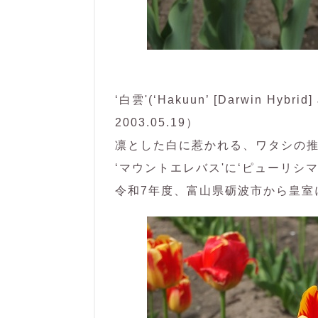
‘白雲'(‘Hakuun’ [Darwin Hybrid] 
2003.05.19）
凛とした白に惹かれる、ワタシの
‘マウントエレバス'に‘ピューリシ
令和7年度、富山県砺波市から皇室