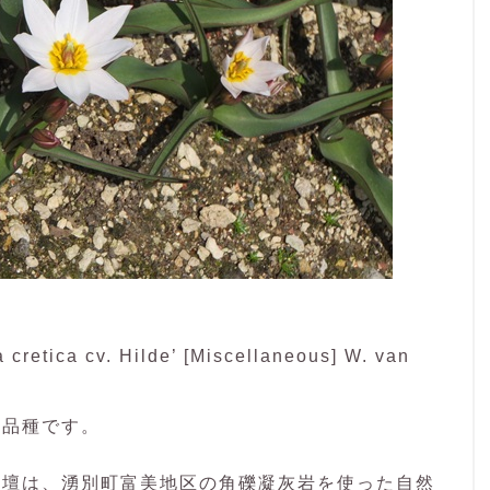
ica cv. Hilde’ [Miscellaneous] W. van
る品種です。
花壇は、湧別町富美地区の角礫凝灰岩を使った自然