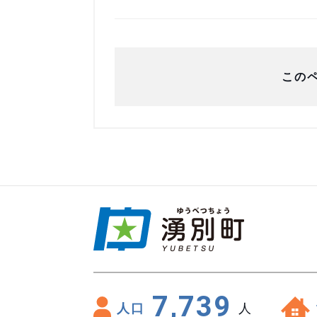
この
7,739
人口
人