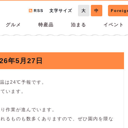
RSS
文字サイズ
大
中
Foreig
グルメ
特産品
泊まる
イベント
026年5月27日
温は24℃予報です。
れています。
取り作業が進んでいます。
られるものも数多くありますので、ぜひ園内を隈な