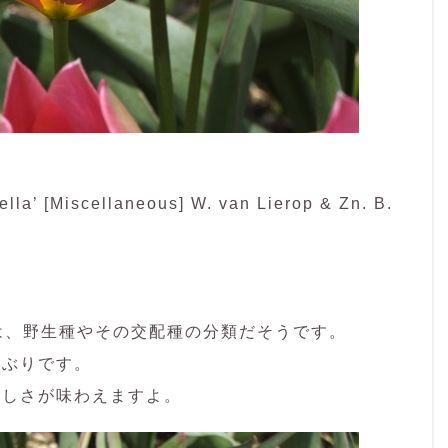
a’ [Miscellaneous] W. van Lierop & Zn. B.
いうのは、野生種やその交配種の分類だそうです。
小ぶりです。
らしさが味わえますよ。