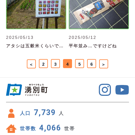
2025/05/13
2025/05/12
アタシは五穀米くらいで…
平年並み…ですけどね
2
3
4
5
6
＜
＞
7,739
人口
人
4,066
世帯数
世帯