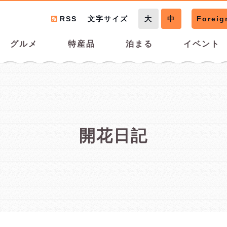
RSS
文字サイズ
大
中
Foreig
グルメ
特産品
泊まる
イベント
開花日記