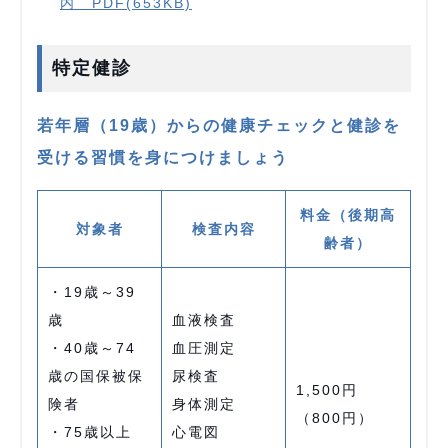
内 PDF(653KB)
特定健診
若年層（19歳）からの健康チェックと健診を
受ける習慣を身につけましょう
料金（後期高
対象者
検査内容
齢者）
・19歳～39
歳
血液検査
・40歳～74
血圧測定
歳の国保被保
尿検査
1,500円
険者
身体測定
（800円）
・75歳以上
心電図