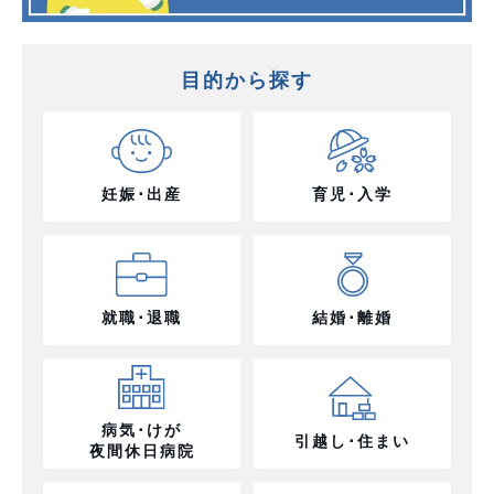
目的から探す
妊娠･出産
育児･入学
就職･退職
結婚･離婚
病気･けが
引越し･住まい
夜間休日病院