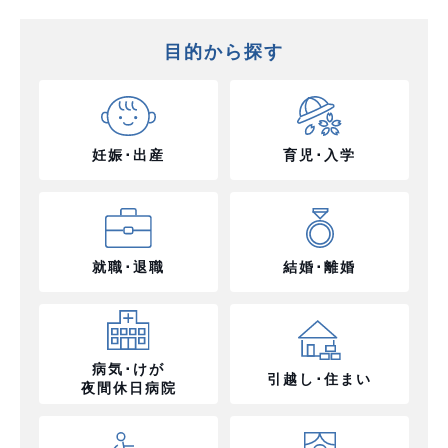
目的から探す
妊娠･出産
育児･入学
就職･退職
結婚･離婚
病気･けが
引越し･住まい
夜間休日病院