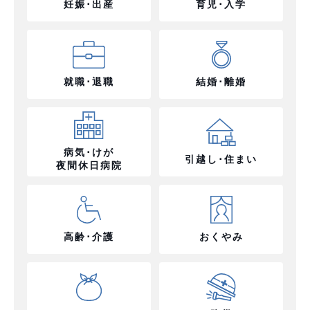
妊娠･出産
育児･入学
就職･退職
結婚･離婚
病気･けが
引越し･住まい
夜間休日病院
高齢･介護
おくやみ