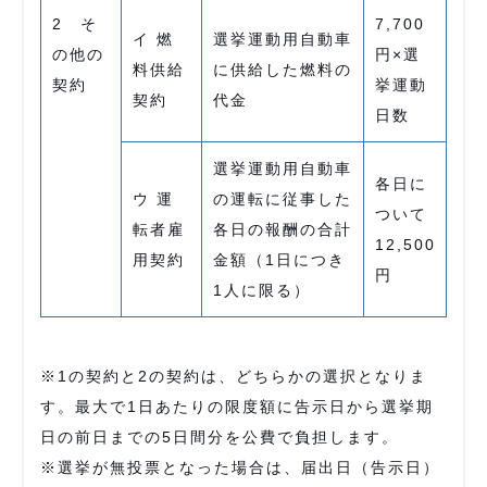
2 そ
7,700
イ 燃
選挙運動用自動車
の他の
円×選
料供給
に供給した燃料の
契約
挙運動
契約
代金
日数
選挙運動用自動車
各日に
ウ 運
の運転に従事した
ついて
転者雇
各日の報酬の合計
12,500
用契約
金額（1日につき
円
1人に限る）
※1の契約と2の契約は、どちらかの選択となりま
す。最大で1日あたりの限度額に告示日から選挙期
日の前日までの5日間分を公費で負担します。
※選挙が無投票となった場合は、届出日（告示日）