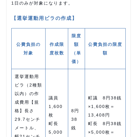
1日のみが対象になります。
【選挙運動用ビラの作成】
限度
公費負担の
作成限
額
公費負担の限度
対象
度枚数
（単
額
価）
選挙運動用
ビラ（2種類
以内）の作
議員
町議 8円38銭
成費用【規
1,600
×1,600枚＝
格】長さ
8円
枚
13,408円
29.7センチ
38
町長
町長 8円38銭
メートル、
銭
5,000
×5,000枚＝
幅21センチ