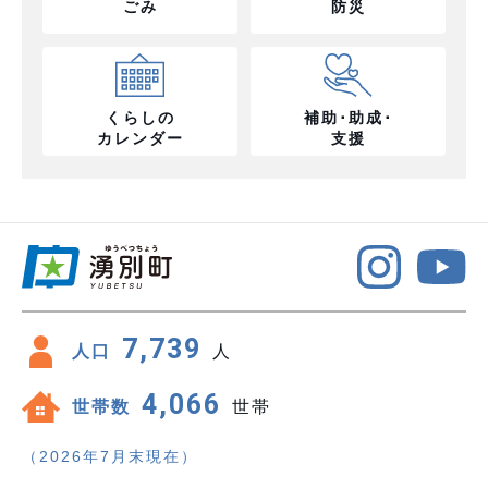
ごみ
防災
くらしの
補助･助成･
カレンダー
支援
7,739
人口
人
4,066
世帯数
世帯
（2026年7月末現在）