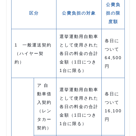
公費負
区分
公費負担の対象
担の限
度額
選挙運動用自動車
各日に
1 一般運送契約
として使用された
ついて
（ハイヤー契
各日の料金の合計
64,500
約）
金額（1日につき
円
1台に限る）
ア 自
選挙運動用自動車
動車借
各日に
として使用された
入契約
ついて
各日の料金の合計
（レン
16,100
金額（1日につき
タカー
円
1台に限る）
契約）