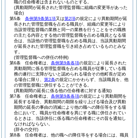
職の任命権者は含まれないものとする。
(異動期間が延長された管理監督職に組織の変更等があった
場合)
第5条
条例第9条第1項
又は
第2項
の規定により異動期間が延
長された管理監督職を占める職員が、組織の変更等により
当該管理監督職の業務と同一の業務を行うことをその職務
の主たる内容とする他の管理監督職を占める職員となる場
合は、当該他の管理監督職を占める職員は、当該異動期間
が延長された管理監督職を引き続き占めているものとみな
す。
(管理監督職への併任の特例)
第6条
任命権者は、
条例第9条各項
の規定により延長された
異動期間に係る管理監督職を占める職員が従事している職
務の遂行に支障がないと認められる場合その他町長が定め
る場合に限り、
第2条
の規定にかかわらず、当該職員を、他
の管理監督職に併任することができる。
(異動期間の延長に係る他の任命権者に対する通知)
第7条
任命権者は、
条例第9条各項
の規定により異動期間を
延長する場合、異動期間の期限を繰り上げる場合及び異動
期間の延長の事由の消滅により他の職への降任等をする場
合において、職員が任命権者を異にする職に併任されてい
るときは、当該併任に係る職の任命権者にその旨を通知し
なければならない。
(辞令の交付)
第8条
任命権者は、他の職への降任等をする場合には、職員