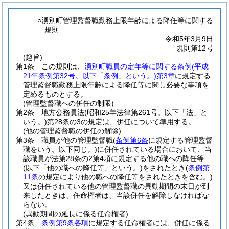
○湧別町管理監督職勤務上限年齢による降任等に関する
規則
令和5年3月9日
規則第12号
(趣旨)
第1条
この規則は、
湧別町職員の定年等に関する条例
(平成
21年条例第32号。以下「条例」という。)
第3章
に規定する
管理監督職勤務上限年齢による降任等に関し必要な事項を
定めるものとする。
(管理監督職への併任の制限)
第2条
地方公務員法
(昭和25年法律第261号。以下「法」と
いう。)
第28条の3の規定は、併任について準用する。
(他の管理監督職の併任の解除)
第3条
職員が他の管理監督職
(
条例第6条
に規定する管理監督
職をいう。以下同じ。)
に併任されている場合において、当
該職員が法第28条の2第4項に規定する他の職への降任等
(以下「他の職への降任等」という。)
をされたとき
(
条例第
11条
の規定により他の職への降任等をされたときを含む。)
又は併任されている他の管理監督職の異動期間の末日が到
来したときは、任命権者は、当該併任を解除しなければな
らない。
(異動期間の延長に係る任命権者)
第4条
条例第9条各項
に規定する任命権者には、併任に係る