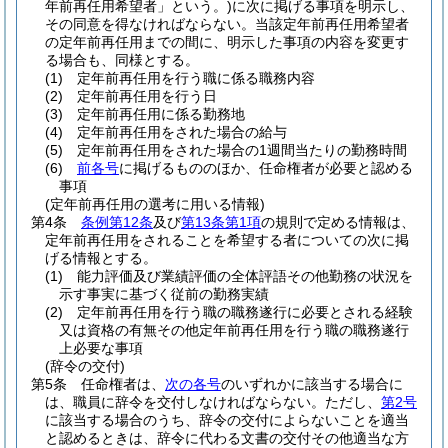
年前再任用希望者」という。)
に次に掲げる事項を明示し、
その同意を得なければならない。
当該定年前再任用希望者
の定年前再任用までの間に、明示した事項の内容を変更す
る場合も、同様とする。
(1)
定年前再任用を行う職に係る職務内容
(2)
定年前再任用を行う日
(3)
定年前再任用に係る勤務地
(4)
定年前再任用をされた場合の給与
(5)
定年前再任用をされた場合の1週間当たりの勤務時間
(6)
前各号
に掲げるもののほか、任命権者が必要と認める
事項
(定年前再任用の選考に用いる情報)
第4条
条例第12条
及び
第13条第1項
の規則で定める情報は、
定年前再任用をされることを希望する者についての次に掲
げる情報とする。
(1)
能力評価及び業績評価の全体評語その他勤務の状況を
示す事実に基づく従前の勤務実績
(2)
定年前再任用を行う職の職務遂行に必要とされる経験
又は資格の有無その他定年前再任用を行う職の職務遂行
上必要な事項
(辞令の交付)
第5条
任命権者は、
次の各号
のいずれかに該当する場合に
は、職員に辞令を交付しなければならない。
ただし、
第2号
に該当する場合のうち、辞令の交付によらないことを適当
と認めるときは、辞令に代わる文書の交付その他適当な方