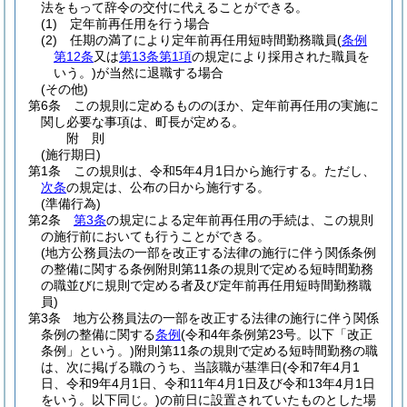
法をもって辞令の交付に代えることができる。
(1)
定年前再任用を行う場合
(2)
任期の満了により定年前再任用短時間勤務職員
(
条例
第12条
又は
第13条第1項
の規定により採用された職員を
いう。)
が当然に退職する場合
(その他)
第6条
この規則に定めるもののほか、定年前再任用の実施に
関し必要な事項は、町長が定める。
附
則
(施行期日)
第1条
この規則は、令和5年4月1日から施行する。
ただし、
次条
の規定は、公布の日から施行する。
(準備行為)
第2条
第3条
の規定による定年前再任用の手続は、この規則
の施行前においても行うことができる。
(地方公務員法の一部を改正する法律の施行に伴う関係条例
の整備に関する条例附則第11条の規則で定める短時間勤務
の職並びに規則で定める者及び定年前再任用短時間勤務職
員)
第3条
地方公務員法の一部を改正する法律の施行に伴う関係
条例の整備に関する
条例
(令和4年条例第23号。以下「改正
条例」という。)
附則第11条の規則で定める短時間勤務の職
は、次に掲げる職のうち、当該職が基準日
(令和7年4月1
日、令和9年4月1日、令和11年4月1日及び令和13年4月1日
をいう。以下同じ。)
の前日に設置されていたものとした場