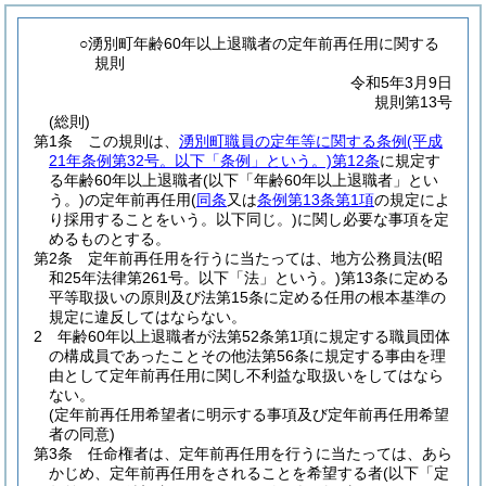
○湧別町年齢60年以上退職者の定年前再任用に関する
規則
令和5年3月9日
規則第13号
(総則)
第1条
この規則は、
湧別町職員の定年等に関する条例
(平成
21年条例第32号。以下「条例」という。)
第12条
に規定す
る年齢60年以上退職者
(以下「年齢60年以上退職者」とい
う。)
の定年前再任用
(
同条
又は
条例第13条第1項
の規定によ
り採用することをいう。以下同じ。)
に関し必要な事項を定
めるものとする。
第2条
定年前再任用を行うに当たっては、地方公務員法
(昭
和25年法律第261号。以下「法」という。)
第13条に定める
平等取扱いの原則及び法第15条に定める任用の根本基準の
規定に違反してはならない。
2
年齢60年以上退職者が法第52条第1項に規定する職員団体
の構成員であったことその他法第56条に規定する事由を理
由として定年前再任用に関し不利益な取扱いをしてはなら
ない。
(定年前再任用希望者に明示する事項及び定年前再任用希望
者の同意)
第3条
任命権者は、定年前再任用を行うに当たっては、あら
かじめ、定年前再任用をされることを希望する者
(以下「定