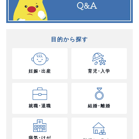
目的から探す
妊娠･出産
育児･入学
就職･退職
結婚･離婚
病気･けが