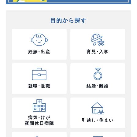
目的から探す
妊娠･出産
育児･入学
就職･退職
結婚･離婚
病気･けが
引越し･住まい
夜間休日病院