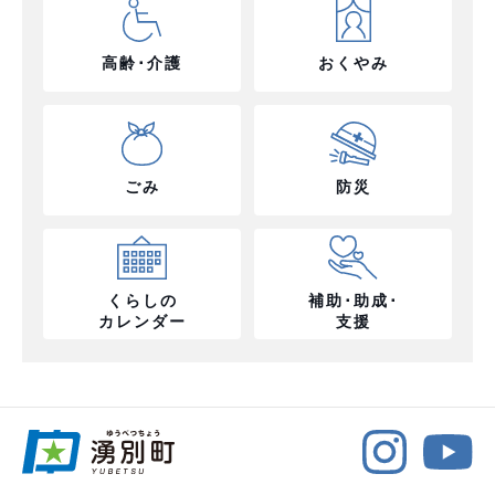
高齢･介護
おくやみ
ごみ
防災
くらしの
補助･助成･
カレンダー
支援