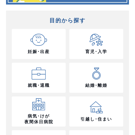
目的から探す
妊娠･出産
育児･入学
就職･退職
結婚･離婚
病気･けが
引越し･住まい
夜間休日病院