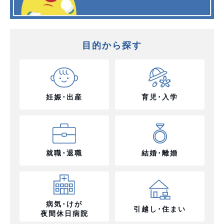
目的から探す
妊娠･出産
育児･入学
就職･退職
結婚･離婚
病気･けが
引越し･住まい
夜間休日病院