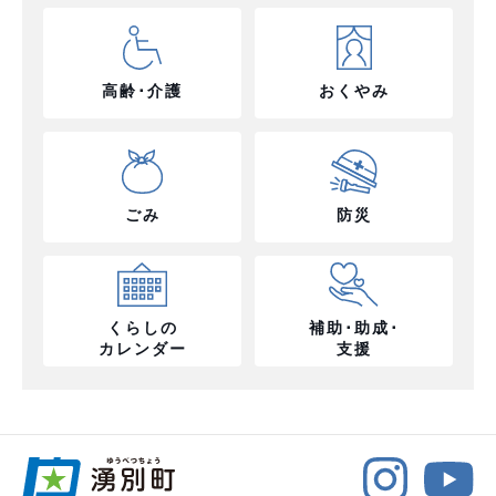
高齢･介護
おくやみ
ごみ
防災
くらしの
補助･助成･
カレンダー
支援