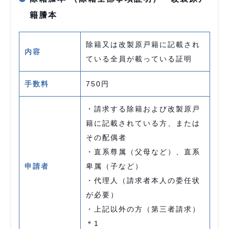
籍謄本
除籍又は改製原戸籍に記載され
内容
ている全員が載っている証明
手数料
750円
・請求する除籍および改製原戸
籍に記載されている方、または
その配偶者
・直系尊属（父母など）、直系
申請者
卑属（子など）
・代理人（請求者本人の委任状
が必要）
・上記以外の方（第三者請求）
＊1