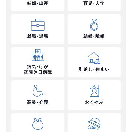
妊娠･出産
育児･入学
就職･退職
結婚･離婚
病気･けが
引越し･住まい
夜間休日病院
高齢･介護
おくやみ