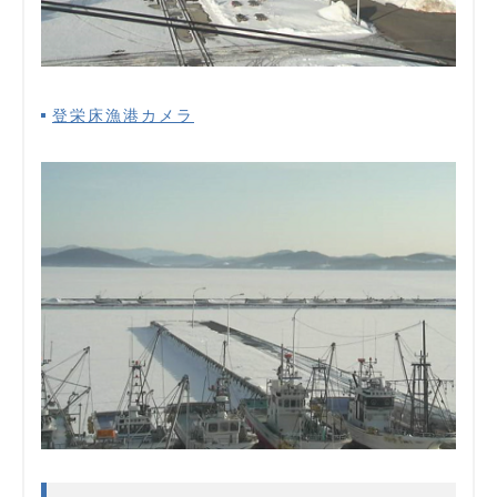
登栄床漁港カメラ