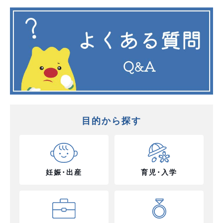
目的から探す
妊娠･出産
育児･入学