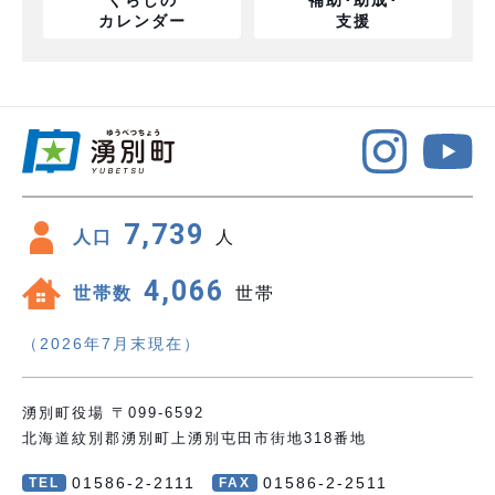
くらしの
補助･助成･
カレンダー
支援
7,739
人口
人
4,066
世帯数
世帯
（2026年7月末現在）
湧別町役場 〒099-6592
北海道紋別郡湧別町上湧別屯田市街地318番地
01586-2-2111
01586-2-2511
TEL
FAX