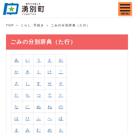
MENU
TOP
くらし･手続き
ごみの分別辞典（た行）
ごみの分別辞典（た行）
あ
い
う
え
お
か
き
く
け
こ
さ
し
す
せ
そ
た
ち
つ
て
と
な
に
ぬ
ね
の
は
ひ
ふ
へ
ほ
ま
み
む
め
も