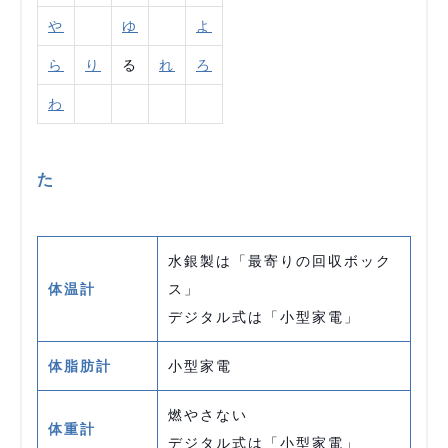
や
ゆ
よ
ら
り
る
れ
ろ
わ
た
水銀製は「最寄りの回収ボック
体温計
ス」
デジタル式は「小型家電」
体脂肪計
小型家電
燃やさない
体重計
デジタル式は「小型家電」