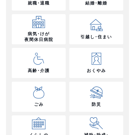
就職･退職
結婚･離婚
病気･けが
引越し･住まい
夜間休日病院
高齢･介護
おくやみ
ごみ
防災