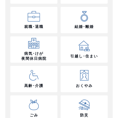
就職･退職
結婚･離婚
病気･けが
引越し･住まい
夜間休日病院
高齢･介護
おくやみ
ごみ
防災