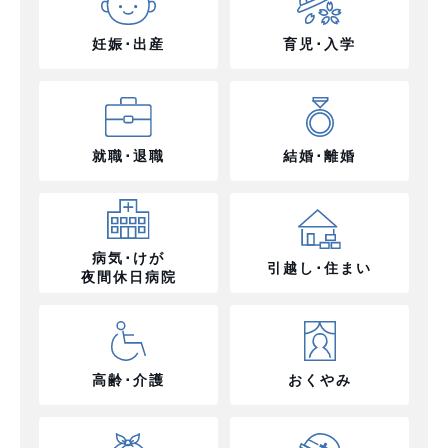
妊娠･出産
育児･入学
就職･退職
結婚･離婚
病気･けが
引越し･住まい
夜間休日病院
高齢･介護
おくやみ