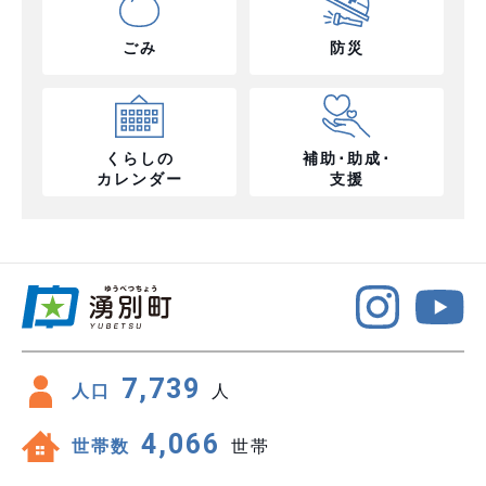
ごみ
防災
くらしの
補助･助成･
カレンダー
支援
7,739
人口
人
4,066
世帯数
世帯