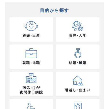
目的から探す
妊娠･出産
育児･入学
就職･退職
結婚･離婚
病気･けが
引越し･住まい
夜間休日病院