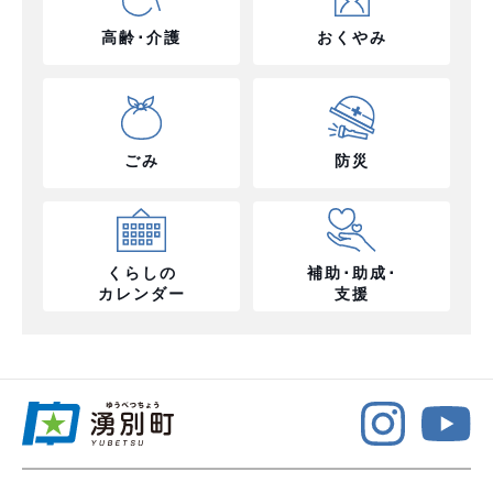
高齢･介護
おくやみ
ごみ
防災
くらしの
補助･助成･
カレンダー
支援