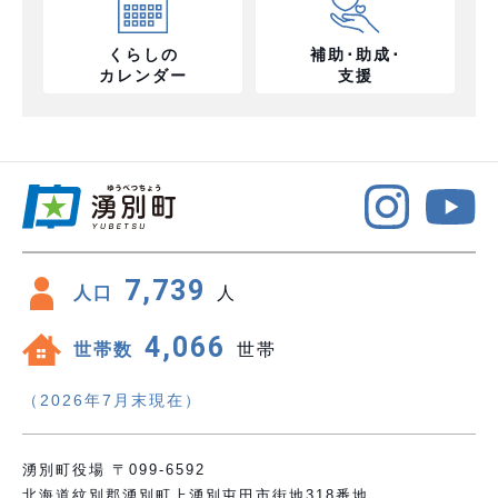
くらしの
補助･助成･
カレンダー
支援
7,739
人口
人
4,066
世帯数
世帯
（2026年7月末現在）
湧別町役場 〒099-6592
北海道紋別郡湧別町上湧別屯田市街地318番地