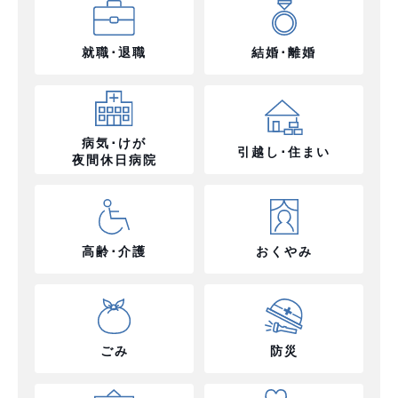
就職･退職
結婚･離婚
病気･けが
引越し･住まい
夜間休日病院
高齢･介護
おくやみ
ごみ
防災