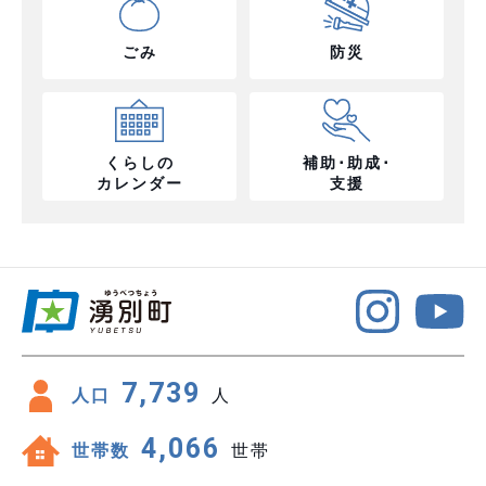
ごみ
防災
くらしの
補助･助成･
カレンダー
支援
7,739
人口
人
4,066
世帯数
世帯