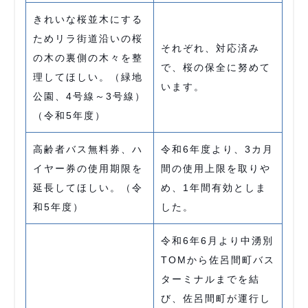
きれいな桜並木にする
ためリラ街道沿いの桜
それぞれ、対応済み
の木の裏側の木々を整
で、桜の保全に努めて
理してほしい。（緑地
います。
公園、4号線～3号線）
（令和5年度）
高齢者バス無料券、ハ
令和6年度より、3カ月
イヤー券の使用期限を
間の使用上限を取りや
延長してほしい。（令
め、1年間有効としま
和5年度）
した。
令和6年6月より中湧別
TOMから佐呂間町バス
ターミナルまでを結
び、佐呂間町が運行し