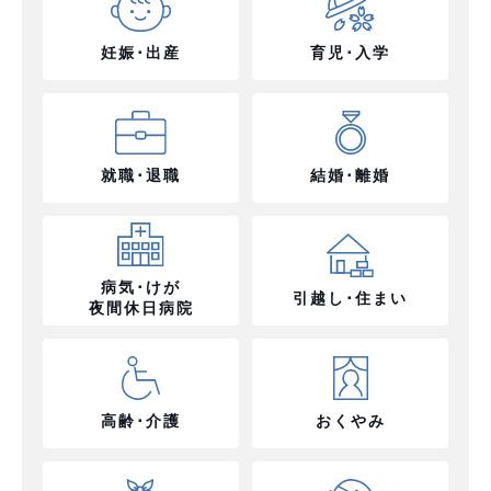
妊娠･出産
育児･入学
就職･退職
結婚･離婚
病気･けが
引越し･住まい
夜間休日病院
高齢･介護
おくやみ