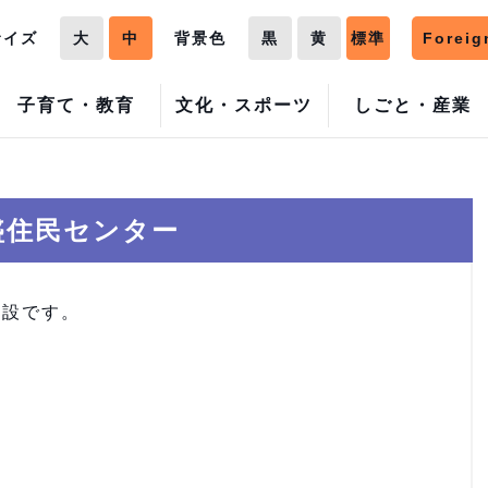
サイズ
大
中
背景色
黒
黄
標準
Foreig
子育て・教育
文化・スポーツ
しごと・産業
盛住民センター
施設です。