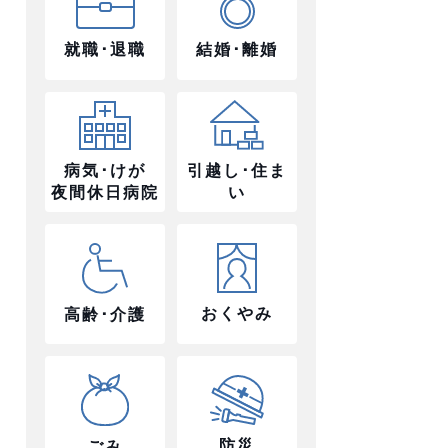
就職･退職
結婚･離婚
病気･けが
引越し･住ま
夜間休日病院
い
おくやみ
高齢･介護
防災
ごみ