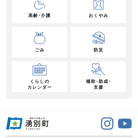
高齢･介護
おくやみ
ごみ
防災
くらしの
補助･助成･
カレンダー
支援