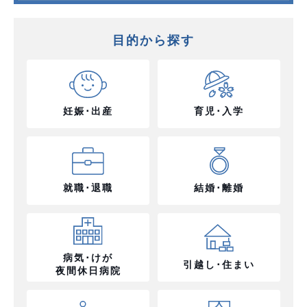
目的から探す
妊娠･出産
育児･入学
就職･退職
結婚･離婚
病気･けが
引越し･住まい
夜間休日病院