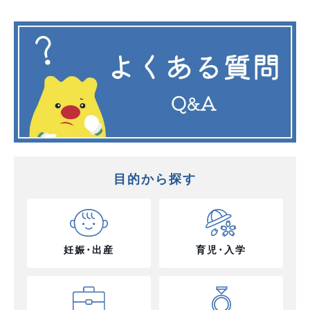
目的から探す
妊娠･出産
育児･入学