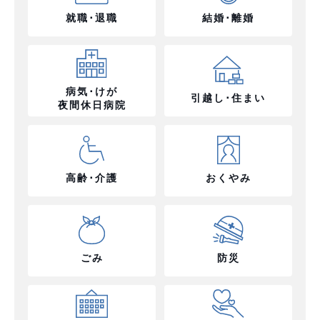
就職･退職
結婚･離婚
病気･けが
引越し･住まい
夜間休日病院
高齢･介護
おくやみ
ごみ
防災