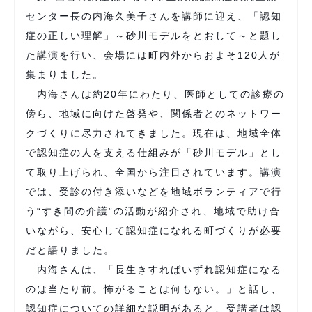
センター長の内海久美子さんを講師に迎え、「認知
症の正しい理解」～砂川モデルをとおして～と題し
た講演を行い、会場には町内外からおよそ120人が
集まりました。
内海さんは約20年にわたり、医師としての診療の
傍ら、地域に向けた啓発や、関係者とのネットワー
クづくりに尽力されてきました。現在は、地域全体
で認知症の人を支える仕組みが「砂川モデル」とし
て取り上げられ、全国から注目されています。講演
では、受診の付き添いなどを地域ボランティアで行
う“すき間の介護”の活動が紹介され、地域で助け合
いながら、安心して認知症になれる町づくりが必要
だと語りました。
内海さんは、「長生きすればいずれ認知症になる
のは当たり前。怖がることは何もない。」と話し、
認知症についての詳細な説明があると、受講者は認