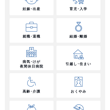
妊娠･出産
育児･入学
就職･退職
結婚･離婚
病気･けが
引越し･住まい
夜間休日病院
高齢･介護
おくやみ