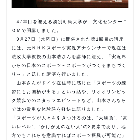
47年目を迎える湧別町民大学が、文化センターＴ
ＯＭで開講しました。
9月27日（水曜日）に開催された第1回目の講座
には、元ＮＨＫスポーツ実況アナウンサーで現在は
法政大学教授の山本浩さんを講師に迎え、「実況席
からの日本のスポーツ～スポーツがつくるまちづく
り～」と題した講演を行いました。
山本さんがドイツ在住時に感じた「スポーツの練
習にもお国柄が出る」という話や、リオオリンピッ
ク競歩でのスタッフエピソードなど、山本さんなら
ではの貴重な体験談を軽快に語りました。
「スポーツが人々を引きつけるのは、“大勝負”、“高
いレベル”、“かけがえのない人”の3要素であり、地
方でもこれらを意識すればスポーツ振興が可能だ」