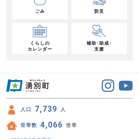
ごみ
防災
くらしの
補助･助成･
カレンダー
支援
7,739
人口
人
4,066
世帯数
世帯