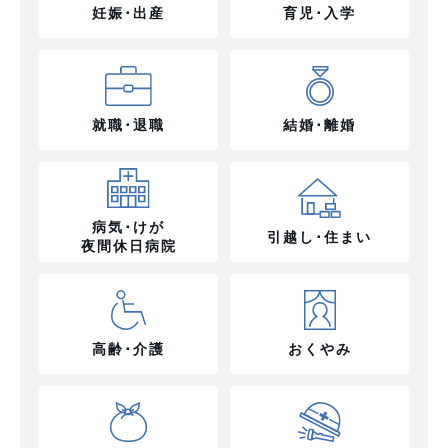
妊娠･出産
育児･入学
就職･退職
結婚･離婚
病気･けが
引越し･住まい
夜間休日病院
高齢･介護
おくやみ