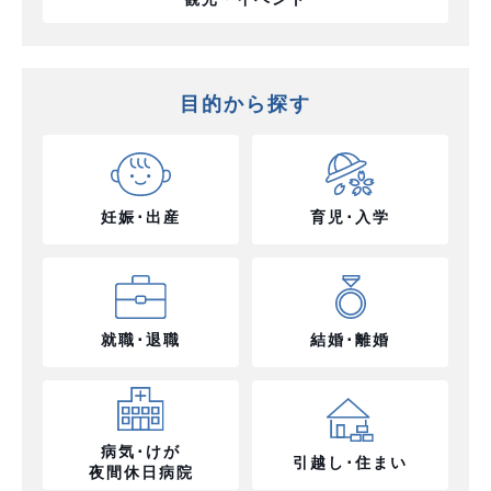
目的から探す
妊娠･出産
育児･入学
就職･退職
結婚･離婚
病気･けが
引越し･住まい
夜間休日病院