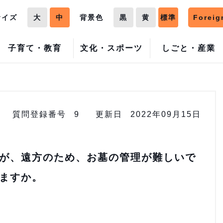
サイズ
大
中
背景色
黒
黄
標準
Foreig
子育て・教育
文化・スポーツ
しごと・産業
質問登録番号
9
更新日
2022年09月15日
が、遠方のため、お墓の管理が難しいで
ますか。