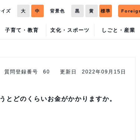
サイズ
大
中
背景色
黒
黄
標準
Foreig
子育て・教育
文化・スポーツ
しごと・産業
質問登録番号
60
更新日
2022年09月15日
うとどのくらいお金がかかりますか。