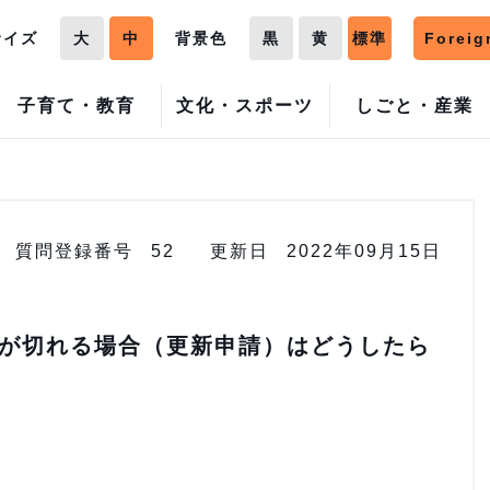
サイズ
大
中
背景色
黒
黄
標準
Foreig
子育て・教育
文化・スポーツ
しごと・産業
質問登録番号
52
更新日
2022年09月15日
が切れる場合（更新申請）はどうしたら