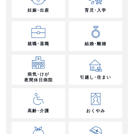
妊娠･出産
育児･入学
就職･退職
結婚･離婚
病気･けが
引越し･住まい
夜間休日病院
高齢･介護
おくやみ