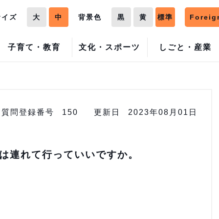
サイズ
大
中
背景色
黒
黄
標準
Foreig
子育て・教育
文化・スポーツ
しごと・産業
質問登録番号
150
更新日
2023年08月01日
は連れて行っていいですか。