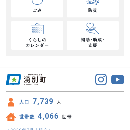
ごみ
防災
くらしの
補助･助成･
カレンダー
支援
7,739
人口
人
4,066
世帯数
世帯