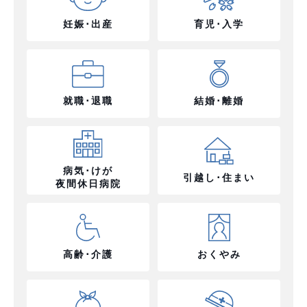
妊娠･出産
育児･入学
就職･退職
結婚･離婚
病気･けが
引越し･住まい
夜間休日病院
高齢･介護
おくやみ