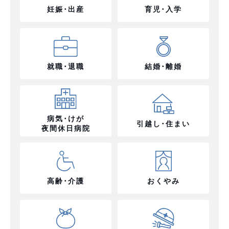
妊娠･出産
育児･入学
就職･退職
結婚･離婚
病気･けが
引越し･住まい
夜間休日病院
高齢･介護
おくやみ