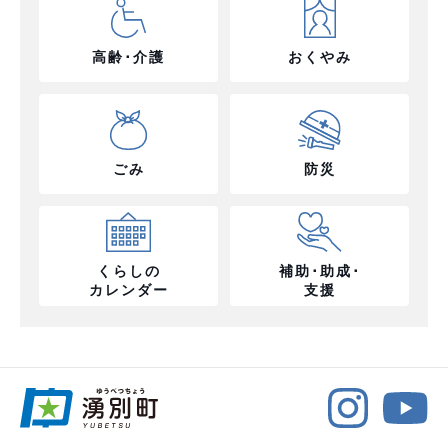
高齢･介護
おくやみ
ごみ
防災
くらしの
補助･助成･
カレンダー
支援