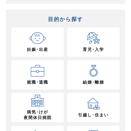
目的から探す
妊娠･出産
育児･入学
就職･退職
結婚･離婚
病気･けが
引越し･住まい
夜間休日病院