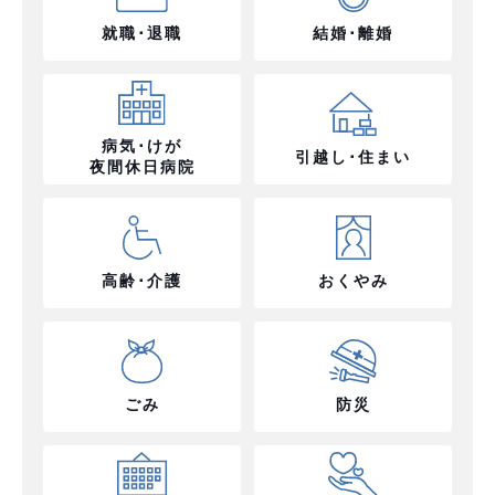
就職･退職
結婚･離婚
病気･けが
引越し･住まい
夜間休日病院
高齢･介護
おくやみ
ごみ
防災