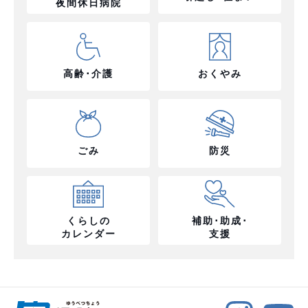
夜間休日病院
高齢･介護
おくやみ
ごみ
防災
くらしの
補助･助成･
カレンダー
支援