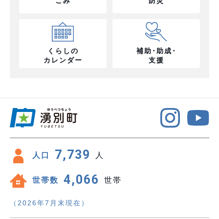
ごみ
防災
くらしの
補助･助成･
カレンダー
支援
7,739
人口
人
4,066
世帯数
世帯
（2026年7月末現在）