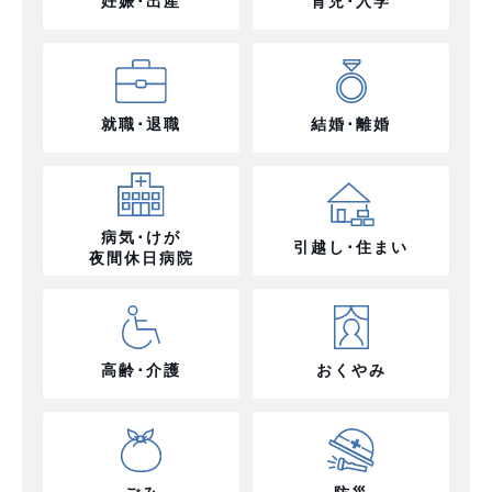
妊娠･出産
育児･入学
就職･退職
結婚･離婚
病気･けが
引越し･住まい
夜間休日病院
高齢･介護
おくやみ