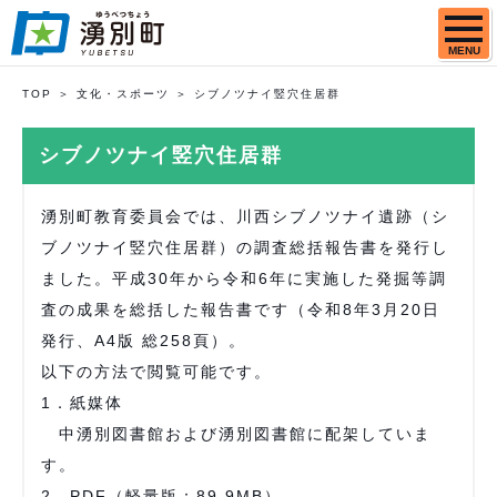
MENU
TOP
文化・スポーツ
シブノツナイ竪穴住居群
シブノツナイ竪穴住居群
湧別町教育委員会では、川西シブノツナイ遺跡（シ
ブノツナイ竪穴住居群）の調査総括報告書を発行し
ました。平成30年から令和6年に実施した発掘等調
査の成果を総括した報告書です（令和8年3月20日
発行、A4版 総258頁）。
以下の方法で閲覧可能です。
1．紙媒体
中湧別図書館および湧別図書館に配架していま
す。
2．PDF（軽量版：89.9MB）