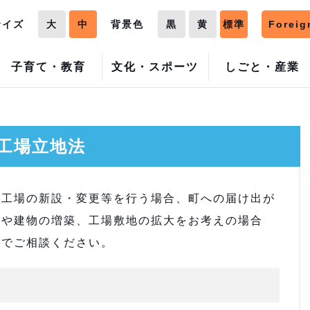
サイズ
大
中
背景色
黒
黄
標準
Foreig
子育て・教育
文化・スポーツ
しごと・産業
工場立地法
定工場の新設・変更等を行う場合、町への届け出が
置や建物の増築、工場敷地の拡大をお考えの場合
までご相談ください。