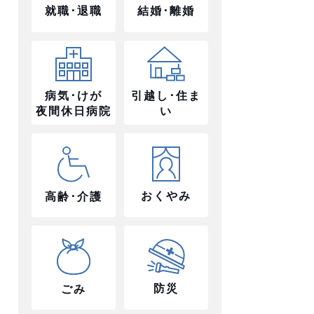
就職･退職
結婚･離婚
病気･けが
引越し･住ま
夜間休日病院
い
おくやみ
高齢･介護
防災
ごみ