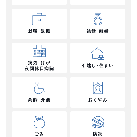
就職･退職
結婚･離婚
病気･けが
引越し･住まい
夜間休日病院
高齢･介護
おくやみ
ごみ
防災