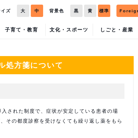
サイズ
大
中
背景色
黒
黄
標準
Foreig
子育て・教育
文化・スポーツ
しごと・産業
ル処方箋について
導入された制度で、症状が安定している患者の場
ば、その都度診察を受けなくても繰り返し薬をもら