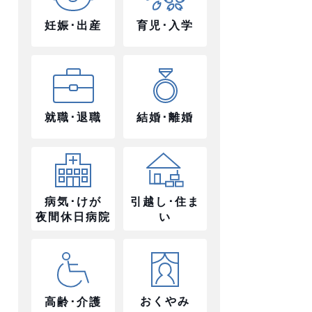
妊娠･出産
育児･入学
就職･退職
結婚･離婚
病気･けが
引越し･住ま
夜間休日病院
い
おくやみ
高齢･介護