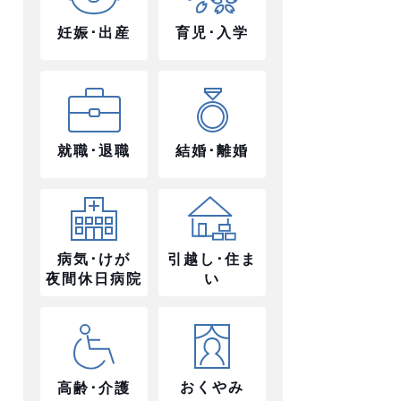
妊娠･出産
育児･入学
就職･退職
結婚･離婚
病気･けが
引越し･住ま
夜間休日病院
い
おくやみ
高齢･介護