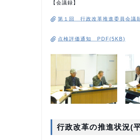
【会議録】
第１回 行政改革推進委員会議顛末
点検評価通知 PDF(5KB)
行政改革の推進状況(平