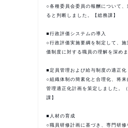
○各種委員会委員の報酬について、
ると判断しました。【総務課】
■行政評価システムの導入
○行政評価実施要綱を制定して、施
価制度に対する職員の理解を深め
■定員管理および給与制度の適正化
○組織体制の簡素化と合理化、将来
管理適正化計画を策定しました。（Ｈ24
課】
■人材の育成
○職員研修計画に基づき、専門研修