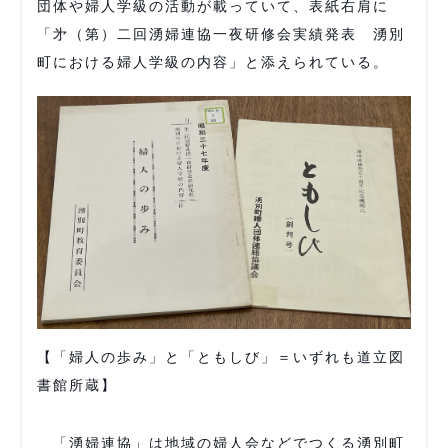
団体や婦人学級の活動が載っていて、表紙右肩に
「㐧（第）二回湧婦連協一夜研修会実績発表 湧別
町における婦人学級の内容」と添えられている。
【「婦人の歩み」と「ともしび」＝いずれも道立図
書館所蔵】
「湧婦連協」は地域の婦人会などでつくる湧別町