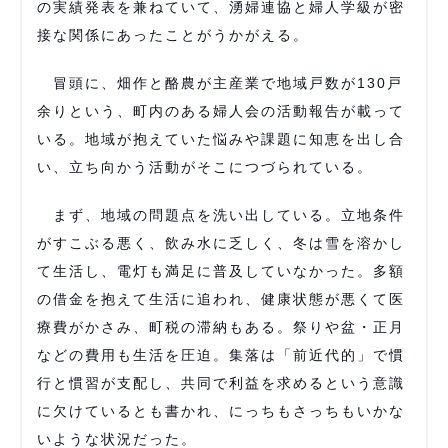
の実績発表を兼ねていて、湧婦連協と婦人学級が密
接な関係にあったことがうかがえる。
冒頭に、畑作と酪農が主産業で地域戸数が130戸
余りという、町内のある婦人会の活動報告が載って
いる。地域が抱えていた悩みや課題に知恵を出し合
い、立ち向かう活動がそこにつづられている。
まず、地域の問題点を洗い出している。立地条件
がすこぶる悪く、飲み水に乏しく、冬は雪を溶かし
て生活し、電灯も満足に普及していなかった。多額
の借金を抱えて生活に追われ、健康状態が悪くて医
療費がかさみ、町税の滞納もある。祭りや盆・正月
などの費用も生活を圧迫。集落は「前近代的」で慣
行と慣習が支配し、共同で利益を求めるという意識
に欠けているとも書かれ、にっちもさっちもいかな
いような状況だった。