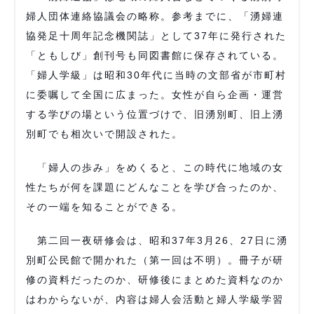
婦人団体連絡協議会の略称。参考までに、「湧婦連
協発足十周年記念機関誌」として37年に発行された
「ともしび」創刊号も同図書館に保存されている。
「婦人学級」は昭和30年代に当時の文部省が市町村
に委嘱して全国に広まった。女性が自ら企画・運営
する学びの場という位置づけで、旧湧別町、旧上湧
別町でも相次いで開設された。
「婦人の歩み」をめくると、この時代に地域の女
性たちが何を課題にどんなことを学び合ったのか、
その一端を知ることができる。
第二回一夜研修会は、昭和37年3月26、27日に湧
別町公民館で開かれた（第一回は不明）。冊子が研
修の資料だったのか、研修後にまとめた資料なのか
はわからないが、内容は婦人会活動と婦人学級学習