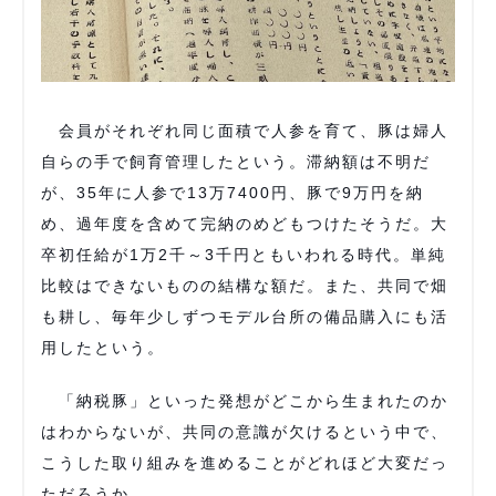
会員がそれぞれ同じ面積で人参を育て、豚は婦人
自らの手で飼育管理したという。滞納額は不明だ
が、35年に人参で13万7400円、豚で9万円を納
め、過年度を含めて完納のめどもつけたそうだ。大
卒初任給が1万2千～3千円ともいわれる時代。単純
比較はできないものの結構な額だ。また、共同で畑
も耕し、毎年少しずつモデル台所の備品購入にも活
用したという。
「納税豚」といった発想がどこから生まれたのか
はわからないが、共同の意識が欠けるという中で、
こうした取り組みを進めることがどれほど大変だっ
ただろうか。