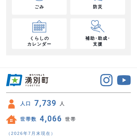
ごみ
防災
くらしの
補助･助成･
カレンダー
支援
7,739
人口
人
4,066
世帯数
世帯
（2026年7月末現在）