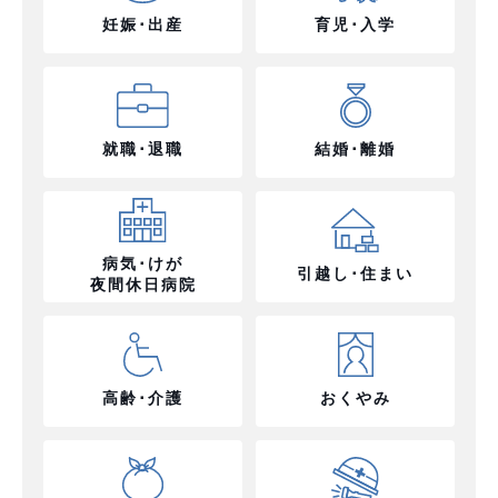
妊娠･出産
育児･入学
就職･退職
結婚･離婚
病気･けが
引越し･住まい
夜間休日病院
高齢･介護
おくやみ